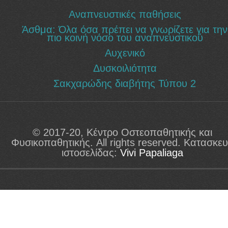
είναι άκρως σημαντικές για την πρόληψη ή τη
αναστροφή της πορείας ανάπτυξης το
Αναπνευστικές παθήσεις
Σακχαρώδους Διαβήτη Τύπου 2.
Άσθμα: Όλα όσα πρέπει να γνωρίζετε για την
πιο κοινή νόσο του αναπνευστικού
Αυχενικό
Δυσκοιλιότητα
Σακχαρώδης διαβήτης Τύπου 2
© 2017-20, Κέντρο Οστεοπαθητικής και
Φυσικοπαθητικής. All rights reserved. Κατασκε
ιστοσελίδας:
Vivi Papaliaga